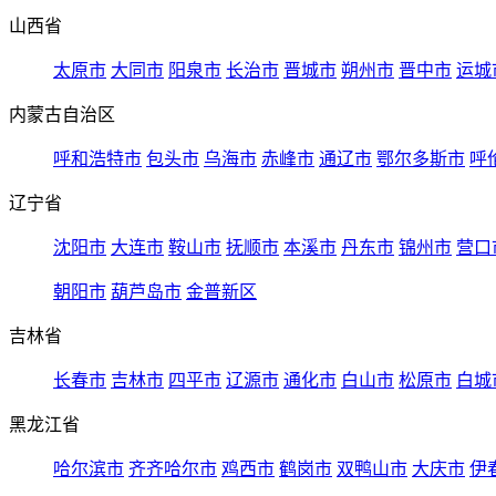
山西省
太原市
大同市
阳泉市
长治市
晋城市
朔州市
晋中市
运城
内蒙古自治区
呼和浩特市
包头市
乌海市
赤峰市
通辽市
鄂尔多斯市
呼
辽宁省
沈阳市
大连市
鞍山市
抚顺市
本溪市
丹东市
锦州市
营口
朝阳市
葫芦岛市
金普新区
吉林省
长春市
吉林市
四平市
辽源市
通化市
白山市
松原市
白城
黑龙江省
哈尔滨市
齐齐哈尔市
鸡西市
鹤岗市
双鸭山市
大庆市
伊