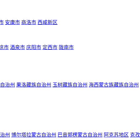
市
安康市
商洛市
西咸新区
凉市
酒泉市
庆阳市
定西市
陇南市
自治州
果洛藏族自治州
玉树藏族自治州
海西蒙古族藏族自治州
治州
博尔塔拉蒙古自治州
巴音郭楞蒙古自治州
阿克苏地区
克孜