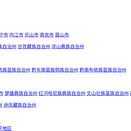
宁市
内江市
乐山市
南充市
眉山市
族自治州
甘孜藏族自治州
凉山彝族自治州
依族苗族自治州
黔东南苗族侗族自治州
黔南布依族苗族自治州
市
楚雄彝族自治州
红河哈尼族彝族自治州
文山壮族苗族自治州
州
迪庆藏族自治州
芝地区