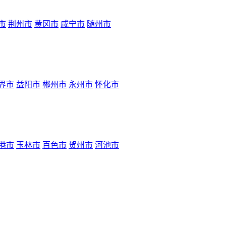
市
荆州市
黄冈市
咸宁市
随州市
界市
益阳市
郴州市
永州市
怀化市
港市
玉林市
百色市
贺州市
河池市