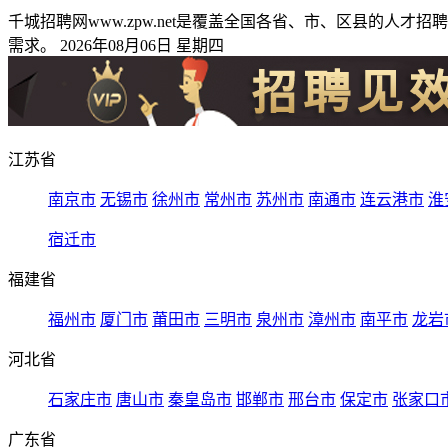
千城招聘网www.zpw.net是覆盖全国各省、市、区县的
需求。 2026年08月06日 星期四
江苏省
南京市
无锡市
徐州市
常州市
苏州市
南通市
连云港市
淮
宿迁市
福建省
福州市
厦门市
莆田市
三明市
泉州市
漳州市
南平市
龙岩
河北省
石家庄市
唐山市
秦皇岛市
邯郸市
邢台市
保定市
张家口
广东省