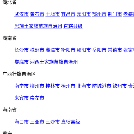
湖北省
武汉市
黄石市
十堰市
宜昌市
襄阳市
鄂州市
荆门市
孝感
恩施土家族苗族自治州
直辖县级
湖南省
长沙市
株洲市
湘潭市
衡阳市
邵阳市
岳阳市
常德市
张家
娄底市
湘西土家族苗族自治州
广西壮族自治区
南宁市
柳州市
桂林市
梧州市
北海市
防城港市
钦州市
贵
来宾市
崇左市
海南省
海口市
三亚市
三沙市
直辖县级
重庆