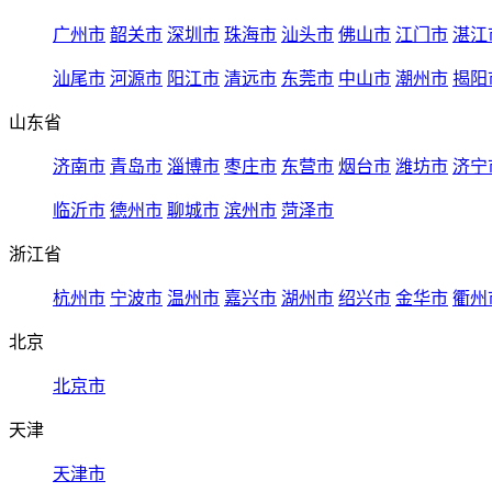
广州市
韶关市
深圳市
珠海市
汕头市
佛山市
江门市
湛江
汕尾市
河源市
阳江市
清远市
东莞市
中山市
潮州市
揭阳
山东省
济南市
青岛市
淄博市
枣庄市
东营市
烟台市
潍坊市
济宁
临沂市
德州市
聊城市
滨州市
菏泽市
浙江省
杭州市
宁波市
温州市
嘉兴市
湖州市
绍兴市
金华市
衢州
北京
北京市
天津
天津市