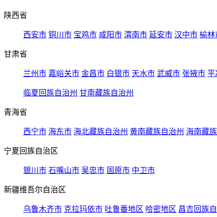
陕西省
西安市
铜川市
宝鸡市
咸阳市
渭南市
延安市
汉中市
榆林
甘肃省
兰州市
嘉峪关市
金昌市
白银市
天水市
武威市
张掖市
平
临夏回族自治州
甘南藏族自治州
青海省
西宁市
海东市
海北藏族自治州
黄南藏族自治州
海南藏族
宁夏回族自治区
银川市
石嘴山市
吴忠市
固原市
中卫市
新疆维吾尔自治区
乌鲁木齐市
克拉玛依市
吐鲁番地区
哈密地区
昌吉回族自