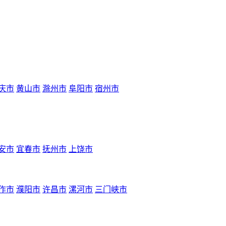
庆市
黄山市
滁州市
阜阳市
宿州市
安市
宜春市
抚州市
上饶市
作市
濮阳市
许昌市
漯河市
三门峡市