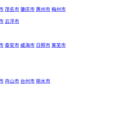
市
茂名市
肇庆市
惠州市
梅州市
市
云浮市
市
泰安市
威海市
日照市
莱芜市
市
舟山市
台州市
丽水市