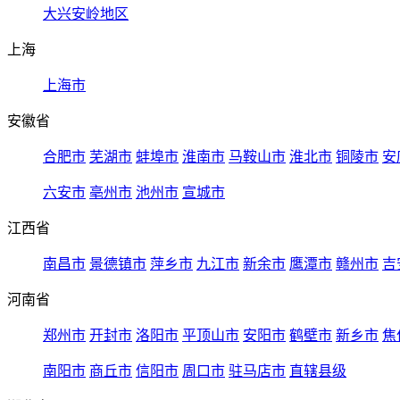
大兴安岭地区
上海
上海市
安徽省
合肥市
芜湖市
蚌埠市
淮南市
马鞍山市
淮北市
铜陵市
安
六安市
亳州市
池州市
宣城市
江西省
南昌市
景德镇市
萍乡市
九江市
新余市
鹰潭市
赣州市
吉
河南省
郑州市
开封市
洛阳市
平顶山市
安阳市
鹤壁市
新乡市
焦
南阳市
商丘市
信阳市
周口市
驻马店市
直辖县级