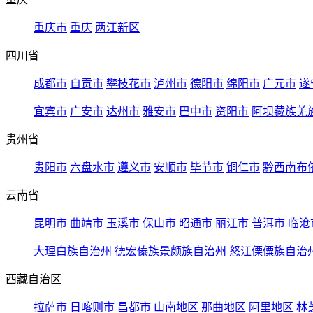
重庆市
重庆
两江新区
四川省
成都市
自贡市
攀枝花市
泸州市
德阳市
绵阳市
广元市
遂
宜宾市
广安市
达州市
雅安市
巴中市
资阳市
阿坝藏族羌
贵州省
贵阳市
六盘水市
遵义市
安顺市
毕节市
铜仁市
黔西南布
云南省
昆明市
曲靖市
玉溪市
保山市
昭通市
丽江市
普洱市
临沧
大理白族自治州
德宏傣族景颇族自治州
怒江傈僳族自治
西藏自治区
拉萨市
日喀则市
昌都市
山南地区
那曲地区
阿里地区
林