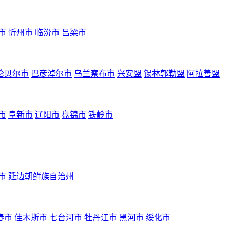
市
忻州市
临汾市
吕梁市
伦贝尔市
巴彦淖尔市
乌兰察布市
兴安盟
锡林郭勒盟
阿拉善盟
市
阜新市
辽阳市
盘锦市
铁岭市
市
延边朝鲜族自治州
春市
佳木斯市
七台河市
牡丹江市
黑河市
绥化市