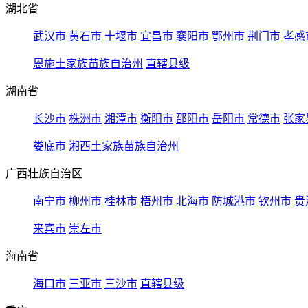
湖北省
武汉市
黄石市
十堰市
宜昌市
襄阳市
鄂州市
荆门市
孝感
恩施土家族苗族自治州
直辖县级
湖南省
长沙市
株洲市
湘潭市
衡阳市
邵阳市
岳阳市
常德市
张家
娄底市
湘西土家族苗族自治州
广西壮族自治区
南宁市
柳州市
桂林市
梧州市
北海市
防城港市
钦州市
贵
来宾市
崇左市
海南省
海口市
三亚市
三沙市
直辖县级