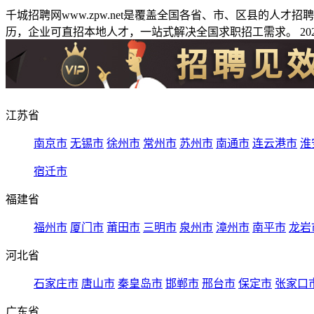
千城招聘网www.zpw.net是覆盖全国各省、市、区县的人
历，企业可直招本地人才，一站式解决全国求职招工需求。 2026
江苏省
南京市
无锡市
徐州市
常州市
苏州市
南通市
连云港市
淮
宿迁市
福建省
福州市
厦门市
莆田市
三明市
泉州市
漳州市
南平市
龙岩
河北省
石家庄市
唐山市
秦皇岛市
邯郸市
邢台市
保定市
张家口
广东省