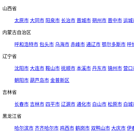
山西省
太原市
大同市
阳泉市
长治市
晋城市
朔州市
晋中市
运城
内蒙古自治区
呼和浩特市
包头市
乌海市
赤峰市
通辽市
鄂尔多斯市
呼
辽宁省
沈阳市
大连市
鞍山市
抚顺市
本溪市
丹东市
锦州市
营口
朝阳市
葫芦岛市
金普新区
吉林省
长春市
吉林市
四平市
辽源市
通化市
白山市
松原市
白城
黑龙江省
哈尔滨市
齐齐哈尔市
鸡西市
鹤岗市
双鸭山市
大庆市
伊