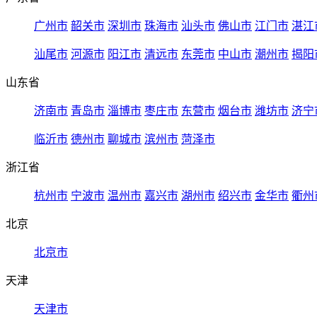
广州市
韶关市
深圳市
珠海市
汕头市
佛山市
江门市
湛江
汕尾市
河源市
阳江市
清远市
东莞市
中山市
潮州市
揭阳
山东省
济南市
青岛市
淄博市
枣庄市
东营市
烟台市
潍坊市
济宁
临沂市
德州市
聊城市
滨州市
菏泽市
浙江省
杭州市
宁波市
温州市
嘉兴市
湖州市
绍兴市
金华市
衢州
北京
北京市
天津
天津市