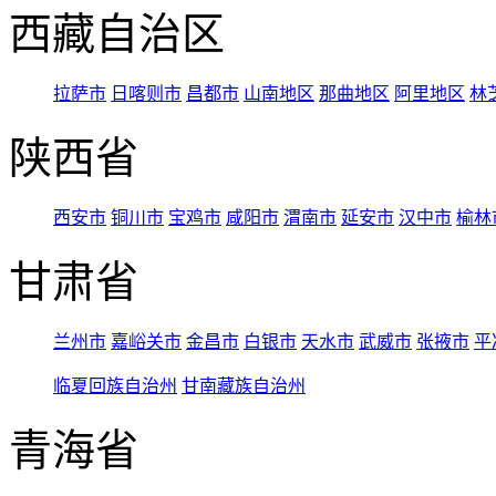
西藏自治区
拉萨市
日喀则市
昌都市
山南地区
那曲地区
阿里地区
林
陕西省
西安市
铜川市
宝鸡市
咸阳市
渭南市
延安市
汉中市
榆林
甘肃省
兰州市
嘉峪关市
金昌市
白银市
天水市
武威市
张掖市
平
临夏回族自治州
甘南藏族自治州
青海省