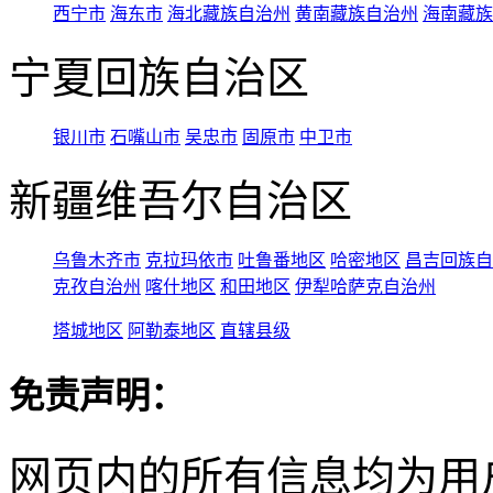
西宁市
海东市
海北藏族自治州
黄南藏族自治州
海南藏族
宁夏回族自治区
银川市
石嘴山市
吴忠市
固原市
中卫市
新疆维吾尔自治区
乌鲁木齐市
克拉玛依市
吐鲁番地区
哈密地区
昌吉回族自
克孜自治州
喀什地区
和田地区
伊犁哈萨克自治州
塔城地区
阿勒泰地区
直辖县级
免责声明：
网页内的所有信息均为用