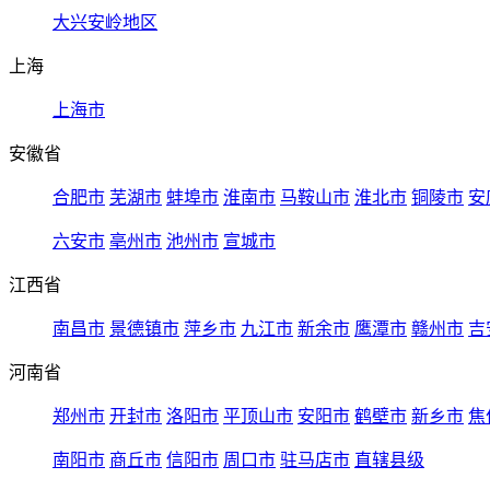
大兴安岭地区
上海
上海市
安徽省
合肥市
芜湖市
蚌埠市
淮南市
马鞍山市
淮北市
铜陵市
安
六安市
亳州市
池州市
宣城市
江西省
南昌市
景德镇市
萍乡市
九江市
新余市
鹰潭市
赣州市
吉
河南省
郑州市
开封市
洛阳市
平顶山市
安阳市
鹤壁市
新乡市
焦
南阳市
商丘市
信阳市
周口市
驻马店市
直辖县级