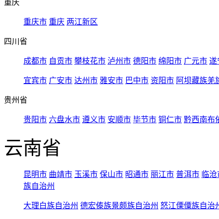
重庆
重庆市
重庆
两江新区
四川省
成都市
自贡市
攀枝花市
泸州市
德阳市
绵阳市
广元市
遂
宜宾市
广安市
达州市
雅安市
巴中市
资阳市
阿坝藏族羌
贵州省
贵阳市
六盘水市
遵义市
安顺市
毕节市
铜仁市
黔西南布
云南省
昆明市
曲靖市
玉溪市
保山市
昭通市
丽江市
普洱市
临沧
族自治州
大理白族自治州
德宏傣族景颇族自治州
怒江傈僳族自治