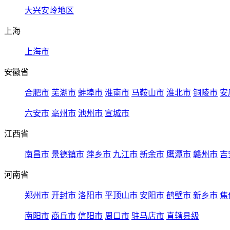
大兴安岭地区
上海
上海市
安徽省
合肥市
芜湖市
蚌埠市
淮南市
马鞍山市
淮北市
铜陵市
安
六安市
亳州市
池州市
宣城市
江西省
南昌市
景德镇市
萍乡市
九江市
新余市
鹰潭市
赣州市
吉
河南省
郑州市
开封市
洛阳市
平顶山市
安阳市
鹤壁市
新乡市
焦
南阳市
商丘市
信阳市
周口市
驻马店市
直辖县级