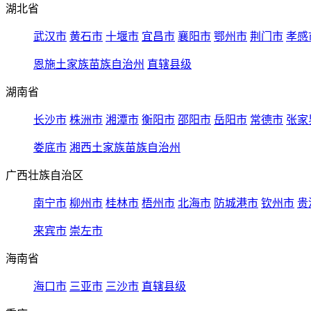
湖北省
武汉市
黄石市
十堰市
宜昌市
襄阳市
鄂州市
荆门市
孝感
恩施土家族苗族自治州
直辖县级
湖南省
长沙市
株洲市
湘潭市
衡阳市
邵阳市
岳阳市
常德市
张家
娄底市
湘西土家族苗族自治州
广西壮族自治区
南宁市
柳州市
桂林市
梧州市
北海市
防城港市
钦州市
贵
来宾市
崇左市
海南省
海口市
三亚市
三沙市
直辖县级