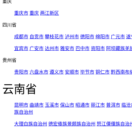
重庆
重庆市
重庆
两江新区
四川省
成都市
自贡市
攀枝花市
泸州市
德阳市
绵阳市
广元市
遂
宜宾市
广安市
达州市
雅安市
巴中市
资阳市
阿坝藏族羌
贵州省
贵阳市
六盘水市
遵义市
安顺市
毕节市
铜仁市
黔西南布
云南省
昆明市
曲靖市
玉溪市
保山市
昭通市
丽江市
普洱市
临沧
族自治州
大理白族自治州
德宏傣族景颇族自治州
怒江傈僳族自治