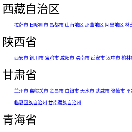
西藏自治区
拉萨市
日喀则市
昌都市
山南地区
那曲地区
阿里地区
林
陕西省
西安市
铜川市
宝鸡市
咸阳市
渭南市
延安市
汉中市
榆林
甘肃省
兰州市
嘉峪关市
金昌市
白银市
天水市
武威市
张掖市
平
临夏回族自治州
甘南藏族自治州
青海省