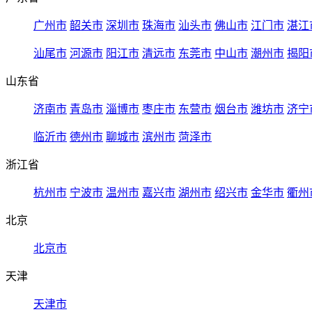
广州市
韶关市
深圳市
珠海市
汕头市
佛山市
江门市
湛江
汕尾市
河源市
阳江市
清远市
东莞市
中山市
潮州市
揭阳
山东省
济南市
青岛市
淄博市
枣庄市
东营市
烟台市
潍坊市
济宁
临沂市
德州市
聊城市
滨州市
菏泽市
浙江省
杭州市
宁波市
温州市
嘉兴市
湖州市
绍兴市
金华市
衢州
北京
北京市
天津
天津市