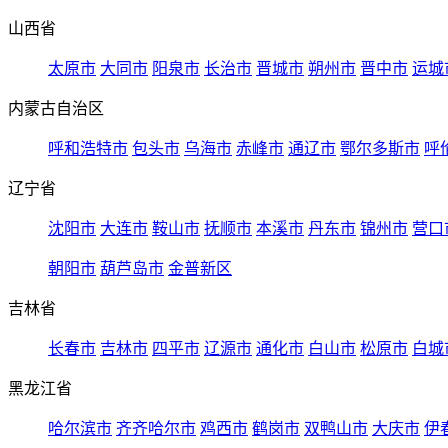
山西省
太原市
大同市
阳泉市
长治市
晋城市
朔州市
晋中市
运城
内蒙古自治区
呼和浩特市
包头市
乌海市
赤峰市
通辽市
鄂尔多斯市
呼
辽宁省
沈阳市
大连市
鞍山市
抚顺市
本溪市
丹东市
锦州市
营口
朝阳市
葫芦岛市
金普新区
吉林省
长春市
吉林市
四平市
辽源市
通化市
白山市
松原市
白城
黑龙江省
哈尔滨市
齐齐哈尔市
鸡西市
鹤岗市
双鸭山市
大庆市
伊