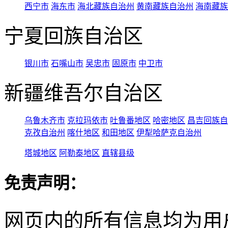
西宁市
海东市
海北藏族自治州
黄南藏族自治州
海南藏族
宁夏回族自治区
银川市
石嘴山市
吴忠市
固原市
中卫市
新疆维吾尔自治区
乌鲁木齐市
克拉玛依市
吐鲁番地区
哈密地区
昌吉回族自
克孜自治州
喀什地区
和田地区
伊犁哈萨克自治州
塔城地区
阿勒泰地区
直辖县级
免责声明：
网页内的所有信息均为用