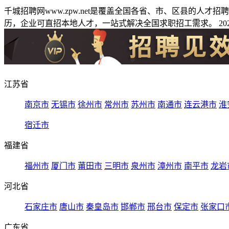
千城招聘网www.zpw.net是覆盖全国各省、市、区县的人
历，企业可直招本地人才，一站式解决全国求职招工需求。 2026
江苏省
南京市
无锡市
徐州市
常州市
苏州市
南通市
连云港市
淮
宿迁市
福建省
福州市
厦门市
莆田市
三明市
泉州市
漳州市
南平市
龙岩
河北省
石家庄市
唐山市
秦皇岛市
邯郸市
邢台市
保定市
张家口
广东省