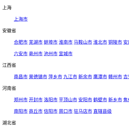
上海
上海市
安徽省
合肥市
芜湖市
蚌埠市
淮南市
马鞍山市
淮北市
铜陵市
安
六安市
亳州市
池州市
宣城市
江西省
南昌市
景德镇市
萍乡市
九江市
新余市
鹰潭市
赣州市
吉
河南省
郑州市
开封市
洛阳市
平顶山市
安阳市
鹤壁市
新乡市
焦
南阳市
商丘市
信阳市
周口市
驻马店市
直辖县级
湖北省