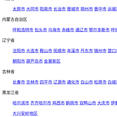
太原市
大同市
阳泉市
长治市
晋城市
朔州市
晋中市
运城
内蒙古自治区
呼和浩特市
包头市
乌海市
赤峰市
通辽市
鄂尔多斯市
呼
辽宁省
沈阳市
大连市
鞍山市
抚顺市
本溪市
丹东市
锦州市
营口
朝阳市
葫芦岛市
金普新区
吉林省
长春市
吉林市
四平市
辽源市
通化市
白山市
松原市
白城
黑龙江省
哈尔滨市
齐齐哈尔市
鸡西市
鹤岗市
双鸭山市
大庆市
伊
大兴安岭地区