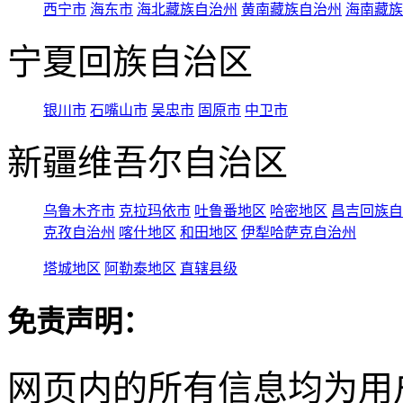
西宁市
海东市
海北藏族自治州
黄南藏族自治州
海南藏族
宁夏回族自治区
银川市
石嘴山市
吴忠市
固原市
中卫市
新疆维吾尔自治区
乌鲁木齐市
克拉玛依市
吐鲁番地区
哈密地区
昌吉回族自
克孜自治州
喀什地区
和田地区
伊犁哈萨克自治州
塔城地区
阿勒泰地区
直辖县级
免责声明：
网页内的所有信息均为用