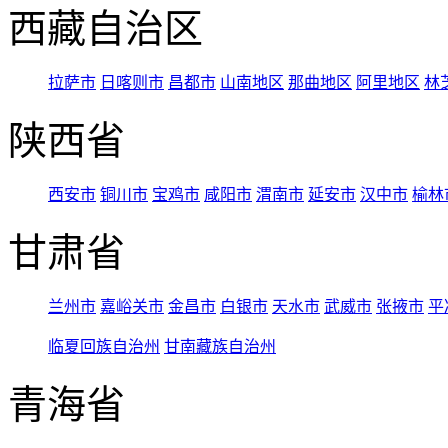
西藏自治区
拉萨市
日喀则市
昌都市
山南地区
那曲地区
阿里地区
林
陕西省
西安市
铜川市
宝鸡市
咸阳市
渭南市
延安市
汉中市
榆林
甘肃省
兰州市
嘉峪关市
金昌市
白银市
天水市
武威市
张掖市
平
临夏回族自治州
甘南藏族自治州
青海省