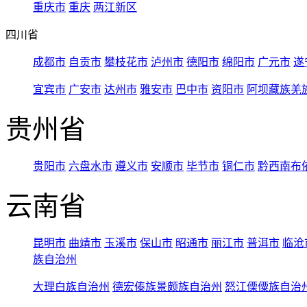
重庆市
重庆
两江新区
四川省
成都市
自贡市
攀枝花市
泸州市
德阳市
绵阳市
广元市
遂
宜宾市
广安市
达州市
雅安市
巴中市
资阳市
阿坝藏族羌
贵州省
贵阳市
六盘水市
遵义市
安顺市
毕节市
铜仁市
黔西南布
云南省
昆明市
曲靖市
玉溪市
保山市
昭通市
丽江市
普洱市
临沧
族自治州
大理白族自治州
德宏傣族景颇族自治州
怒江傈僳族自治