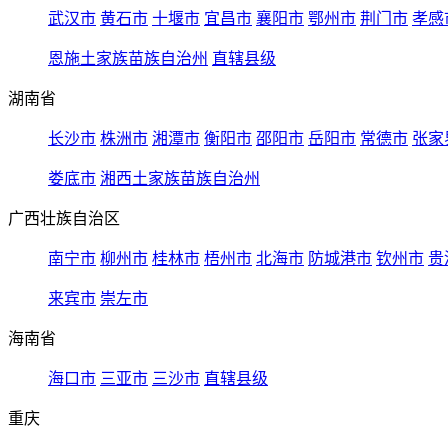
武汉市
黄石市
十堰市
宜昌市
襄阳市
鄂州市
荆门市
孝感
恩施土家族苗族自治州
直辖县级
湖南省
长沙市
株洲市
湘潭市
衡阳市
邵阳市
岳阳市
常德市
张家
娄底市
湘西土家族苗族自治州
广西壮族自治区
南宁市
柳州市
桂林市
梧州市
北海市
防城港市
钦州市
贵
来宾市
崇左市
海南省
海口市
三亚市
三沙市
直辖县级
重庆