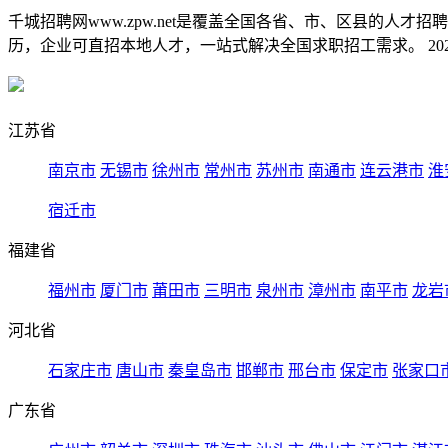
千城招聘网www.zpw.net是覆盖全国各省、市、区县的人
历，企业可直招本地人才，一站式解决全国求职招工需求。 2026
江苏省
南京市
无锡市
徐州市
常州市
苏州市
南通市
连云港市
淮
宿迁市
福建省
福州市
厦门市
莆田市
三明市
泉州市
漳州市
南平市
龙岩
河北省
石家庄市
唐山市
秦皇岛市
邯郸市
邢台市
保定市
张家口
广东省