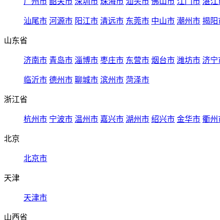
广州市
韶关市
深圳市
珠海市
汕头市
佛山市
江门市
湛江
汕尾市
河源市
阳江市
清远市
东莞市
中山市
潮州市
揭阳
山东省
济南市
青岛市
淄博市
枣庄市
东营市
烟台市
潍坊市
济宁
临沂市
德州市
聊城市
滨州市
菏泽市
浙江省
杭州市
宁波市
温州市
嘉兴市
湖州市
绍兴市
金华市
衢州
北京
北京市
天津
天津市
山西省