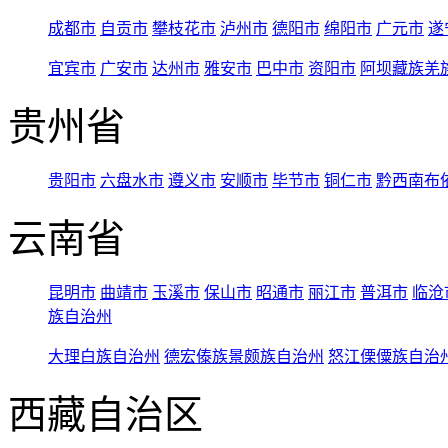
成都市
自贡市
攀枝花市
泸州市
德阳市
绵阳市
广元市
遂
宜宾市
广安市
达州市
雅安市
巴中市
资阳市
阿坝藏族羌
贵州省
贵阳市
六盘水市
遵义市
安顺市
毕节市
铜仁市
黔西南布
云南省
昆明市
曲靖市
玉溪市
保山市
昭通市
丽江市
普洱市
临沧
族自治州
大理白族自治州
德宏傣族景颇族自治州
怒江傈僳族自治
西藏自治区