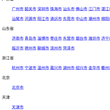
广州市
韶关市
深圳市
珠海市
汕头市
佛山市
江门市
湛江
汕尾市
河源市
阳江市
清远市
东莞市
中山市
潮州市
揭阳
山东省
济南市
青岛市
淄博市
枣庄市
东营市
烟台市
潍坊市
济宁
临沂市
德州市
聊城市
滨州市
菏泽市
浙江省
杭州市
宁波市
温州市
嘉兴市
湖州市
绍兴市
金华市
衢州
北京
北京市
天津
天津市