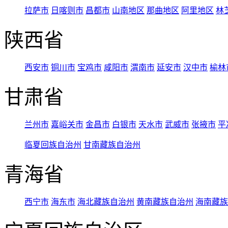
拉萨市
日喀则市
昌都市
山南地区
那曲地区
阿里地区
林
陕西省
西安市
铜川市
宝鸡市
咸阳市
渭南市
延安市
汉中市
榆林
甘肃省
兰州市
嘉峪关市
金昌市
白银市
天水市
武威市
张掖市
平
临夏回族自治州
甘南藏族自治州
青海省
西宁市
海东市
海北藏族自治州
黄南藏族自治州
海南藏族