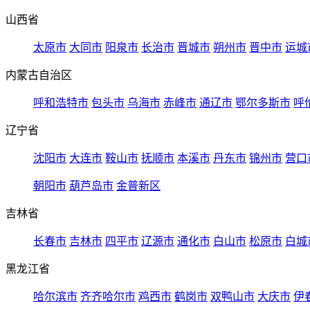
山西省
太原市
大同市
阳泉市
长治市
晋城市
朔州市
晋中市
运城
内蒙古自治区
呼和浩特市
包头市
乌海市
赤峰市
通辽市
鄂尔多斯市
呼
辽宁省
沈阳市
大连市
鞍山市
抚顺市
本溪市
丹东市
锦州市
营口
朝阳市
葫芦岛市
金普新区
吉林省
长春市
吉林市
四平市
辽源市
通化市
白山市
松原市
白城
黑龙江省
哈尔滨市
齐齐哈尔市
鸡西市
鹤岗市
双鸭山市
大庆市
伊