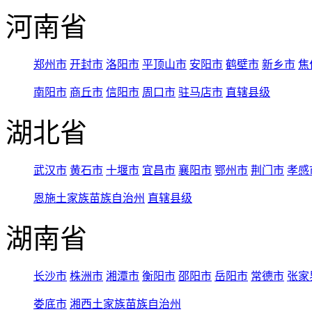
河南省
郑州市
开封市
洛阳市
平顶山市
安阳市
鹤壁市
新乡市
焦
南阳市
商丘市
信阳市
周口市
驻马店市
直辖县级
湖北省
武汉市
黄石市
十堰市
宜昌市
襄阳市
鄂州市
荆门市
孝感
恩施土家族苗族自治州
直辖县级
湖南省
长沙市
株洲市
湘潭市
衡阳市
邵阳市
岳阳市
常德市
张家
娄底市
湘西土家族苗族自治州