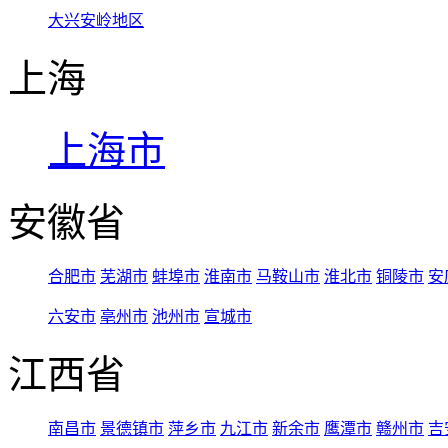
大兴安岭地区
上海
上海市
安徽省
合肥市
芜湖市
蚌埠市
淮南市
马鞍山市
淮北市
铜陵市
安
六安市
亳州市
池州市
宣城市
江西省
南昌市
景德镇市
萍乡市
九江市
新余市
鹰潭市
赣州市
吉