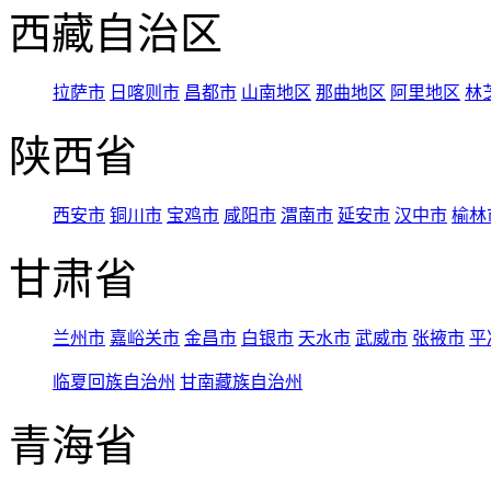
西藏自治区
拉萨市
日喀则市
昌都市
山南地区
那曲地区
阿里地区
林
陕西省
西安市
铜川市
宝鸡市
咸阳市
渭南市
延安市
汉中市
榆林
甘肃省
兰州市
嘉峪关市
金昌市
白银市
天水市
武威市
张掖市
平
临夏回族自治州
甘南藏族自治州
青海省