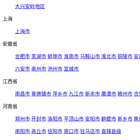
大兴安岭地区
上海
上海市
安徽省
合肥市
芜湖市
蚌埠市
淮南市
马鞍山市
淮北市
铜陵市
安
六安市
亳州市
池州市
宣城市
江西省
南昌市
景德镇市
萍乡市
九江市
新余市
鹰潭市
赣州市
吉
河南省
郑州市
开封市
洛阳市
平顶山市
安阳市
鹤壁市
新乡市
焦
南阳市
商丘市
信阳市
周口市
驻马店市
直辖县级