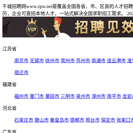
千城招聘网www.zpw.net是覆盖全国各省、市、区县的人
历，企业可直招本地人才，一站式解决全国求职招工需求。 2026
江苏省
南京市
无锡市
徐州市
常州市
苏州市
南通市
连云港市
淮
宿迁市
福建省
福州市
厦门市
莆田市
三明市
泉州市
漳州市
南平市
龙岩
河北省
石家庄市
唐山市
秦皇岛市
邯郸市
邢台市
保定市
张家口
广东省