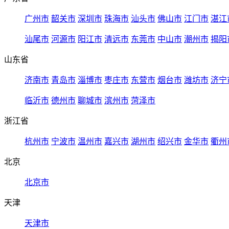
广州市
韶关市
深圳市
珠海市
汕头市
佛山市
江门市
湛江
汕尾市
河源市
阳江市
清远市
东莞市
中山市
潮州市
揭阳
山东省
济南市
青岛市
淄博市
枣庄市
东营市
烟台市
潍坊市
济宁
临沂市
德州市
聊城市
滨州市
菏泽市
浙江省
杭州市
宁波市
温州市
嘉兴市
湖州市
绍兴市
金华市
衢州
北京
北京市
天津
天津市