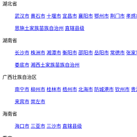
湖北省
武汉市
黄石市
十堰市
宜昌市
襄阳市
鄂州市
荆门市
孝感
恩施土家族苗族自治州
直辖县级
湖南省
长沙市
株洲市
湘潭市
衡阳市
邵阳市
岳阳市
常德市
张家
娄底市
湘西土家族苗族自治州
广西壮族自治区
南宁市
柳州市
桂林市
梧州市
北海市
防城港市
钦州市
贵
来宾市
崇左市
海南省
海口市
三亚市
三沙市
直辖县级