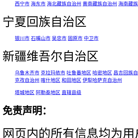
西宁市
海东市
海北藏族自治州
黄南藏族自治州
海南藏族
宁夏回族自治区
银川市
石嘴山市
吴忠市
固原市
中卫市
新疆维吾尔自治区
乌鲁木齐市
克拉玛依市
吐鲁番地区
哈密地区
昌吉回族自
克孜自治州
喀什地区
和田地区
伊犁哈萨克自治州
塔城地区
阿勒泰地区
直辖县级
免责声明：
网页内的所有信息均为用