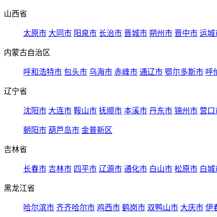
山西省
太原市
大同市
阳泉市
长治市
晋城市
朔州市
晋中市
运城
内蒙古自治区
呼和浩特市
包头市
乌海市
赤峰市
通辽市
鄂尔多斯市
呼
辽宁省
沈阳市
大连市
鞍山市
抚顺市
本溪市
丹东市
锦州市
营口
朝阳市
葫芦岛市
金普新区
吉林省
长春市
吉林市
四平市
辽源市
通化市
白山市
松原市
白城
黑龙江省
哈尔滨市
齐齐哈尔市
鸡西市
鹤岗市
双鸭山市
大庆市
伊