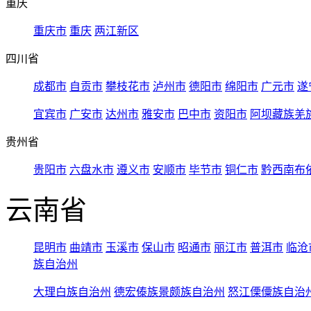
重庆
重庆市
重庆
两江新区
四川省
成都市
自贡市
攀枝花市
泸州市
德阳市
绵阳市
广元市
遂
宜宾市
广安市
达州市
雅安市
巴中市
资阳市
阿坝藏族羌
贵州省
贵阳市
六盘水市
遵义市
安顺市
毕节市
铜仁市
黔西南布
云南省
昆明市
曲靖市
玉溪市
保山市
昭通市
丽江市
普洱市
临沧
族自治州
大理白族自治州
德宏傣族景颇族自治州
怒江傈僳族自治