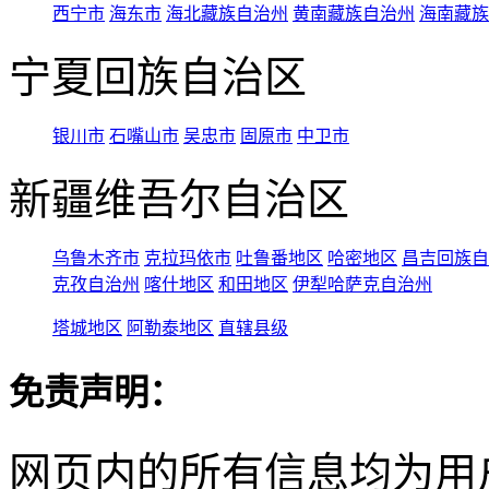
西宁市
海东市
海北藏族自治州
黄南藏族自治州
海南藏族
宁夏回族自治区
银川市
石嘴山市
吴忠市
固原市
中卫市
新疆维吾尔自治区
乌鲁木齐市
克拉玛依市
吐鲁番地区
哈密地区
昌吉回族自
克孜自治州
喀什地区
和田地区
伊犁哈萨克自治州
塔城地区
阿勒泰地区
直辖县级
免责声明：
网页内的所有信息均为用