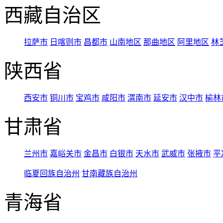
西藏自治区
拉萨市
日喀则市
昌都市
山南地区
那曲地区
阿里地区
林
陕西省
西安市
铜川市
宝鸡市
咸阳市
渭南市
延安市
汉中市
榆林
甘肃省
兰州市
嘉峪关市
金昌市
白银市
天水市
武威市
张掖市
平
临夏回族自治州
甘南藏族自治州
青海省