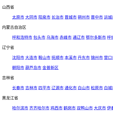
山西省
太原市
大同市
阳泉市
长治市
晋城市
朔州市
晋中市
运城
内蒙古自治区
呼和浩特市
包头市
乌海市
赤峰市
通辽市
鄂尔多斯市
呼
辽宁省
沈阳市
大连市
鞍山市
抚顺市
本溪市
丹东市
锦州市
营口
朝阳市
葫芦岛市
金普新区
吉林省
长春市
吉林市
四平市
辽源市
通化市
白山市
松原市
白城
黑龙江省
哈尔滨市
齐齐哈尔市
鸡西市
鹤岗市
双鸭山市
大庆市
伊