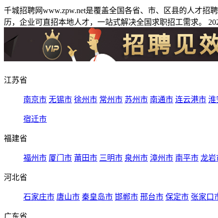
千城招聘网www.zpw.net是覆盖全国各省、市、区县的人
历，企业可直招本地人才，一站式解决全国求职招工需求。 2026
江苏省
南京市
无锡市
徐州市
常州市
苏州市
南通市
连云港市
淮
宿迁市
福建省
福州市
厦门市
莆田市
三明市
泉州市
漳州市
南平市
龙岩
河北省
石家庄市
唐山市
秦皇岛市
邯郸市
邢台市
保定市
张家口
广东省