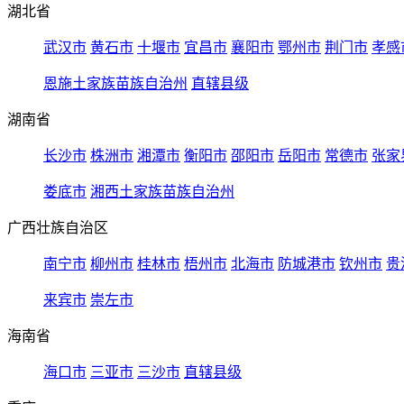
湖北省
武汉市
黄石市
十堰市
宜昌市
襄阳市
鄂州市
荆门市
孝感
恩施土家族苗族自治州
直辖县级
湖南省
长沙市
株洲市
湘潭市
衡阳市
邵阳市
岳阳市
常德市
张家
娄底市
湘西土家族苗族自治州
广西壮族自治区
南宁市
柳州市
桂林市
梧州市
北海市
防城港市
钦州市
贵
来宾市
崇左市
海南省
海口市
三亚市
三沙市
直辖县级