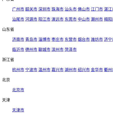
广州市
韶关市
深圳市
珠海市
汕头市
佛山市
江门市
湛江
汕尾市
河源市
阳江市
清远市
东莞市
中山市
潮州市
揭阳
山东省
济南市
青岛市
淄博市
枣庄市
东营市
烟台市
潍坊市
济宁
临沂市
德州市
聊城市
滨州市
菏泽市
浙江省
杭州市
宁波市
温州市
嘉兴市
湖州市
绍兴市
金华市
衢州
北京
北京市
天津
天津市