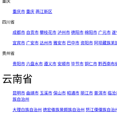
重庆
重庆市
重庆
两江新区
四川省
成都市
自贡市
攀枝花市
泸州市
德阳市
绵阳市
广元市
遂
宜宾市
广安市
达州市
雅安市
巴中市
资阳市
阿坝藏族羌
贵州省
贵阳市
六盘水市
遵义市
安顺市
毕节市
铜仁市
黔西南布
云南省
昆明市
曲靖市
玉溪市
保山市
昭通市
丽江市
普洱市
临沧
族自治州
大理白族自治州
德宏傣族景颇族自治州
怒江傈僳族自治