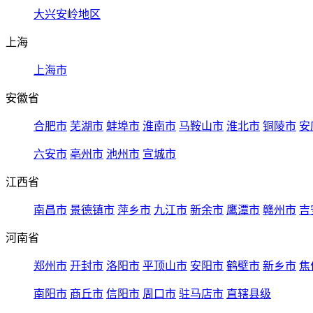
大兴安岭地区
上海
上海市
安徽省
合肥市
芜湖市
蚌埠市
淮南市
马鞍山市
淮北市
铜陵市
安
六安市
亳州市
池州市
宣城市
江西省
南昌市
景德镇市
萍乡市
九江市
新余市
鹰潭市
赣州市
吉
河南省
郑州市
开封市
洛阳市
平顶山市
安阳市
鹤壁市
新乡市
焦
南阳市
商丘市
信阳市
周口市
驻马店市
直辖县级